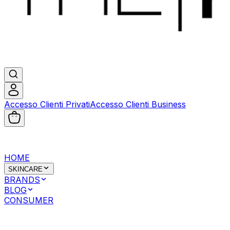
Accesso Clienti Privati
Accesso Clienti Business
HOME
SKINCARE
BRANDS
BLOG
CONSUMER