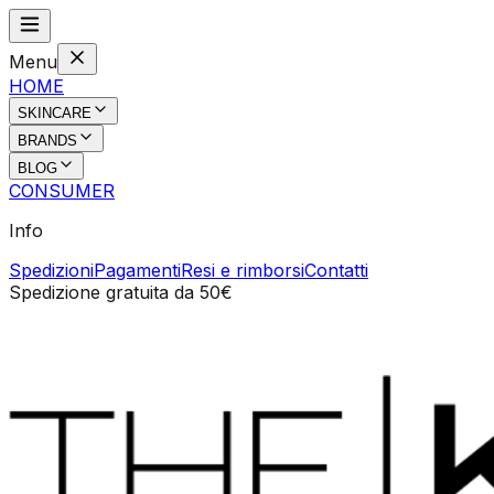
Menu
HOME
SKINCARE
BRANDS
BLOG
CONSUMER
Info
Spedizioni
Pagamenti
Resi e rimborsi
Contatti
Spedizione gratuita da 50€