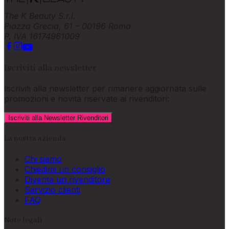
The K Beauty S.r.l.
Piazza Grecia, 61 – 00196 Roma
P. IVA 16174961009
Iscriviti alla newsletter
Iscriviti alla newsletter per rimanere aggiornata sulle
promozioni e novità riservate ai rivenditori:
Iscriviti alla Newsletter Rivenditori
La nostra azienda
Chi siamo
Chiedimi un consiglio
Diventa un rivenditore
Servizio clienti
FAQ
Note legali