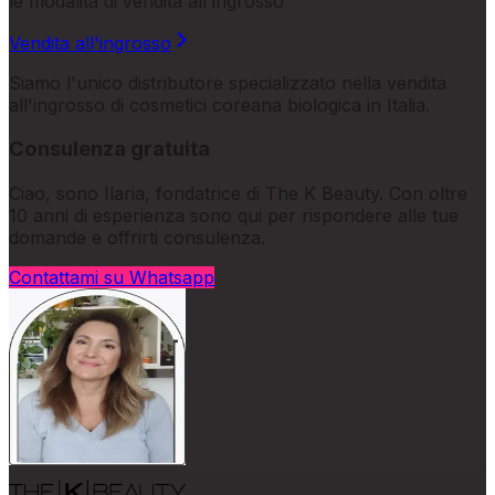
le modalità di vendita all'ingrosso
Vendita all'ingrosso
Siamo l'unico distributore specializzato nella vendita
all'ingrosso di cosmetici coreana biologica in Italia.
Consulenza gratuita
Ciao, sono Ilaria, fondatrice di The K Beauty. Con oltre
10 anni di esperienza sono qui per rispondere alle tue
domande e offrirti consulenza.
Contattami su Whatsapp